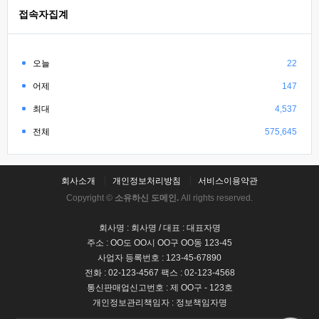
접속자집계
오늘
22
어제
147
최대
4,537
전체
575,645
회사소개
개인정보처리방침
서비스이용약관
Copyright ©
소유하신 도메인.
All rights reserved.
회사명 : 회사명 / 대표 : 대표자명
주소 : OO도 OO시 OO구 OO동 123-45
사업자 등록번호 : 123-45-67890
전화 : 02-123-4567 팩스 : 02-123-4568
통신판매업신고번호 : 제 OO구 - 123호
개인정보관리책임자 : 정보책임자명