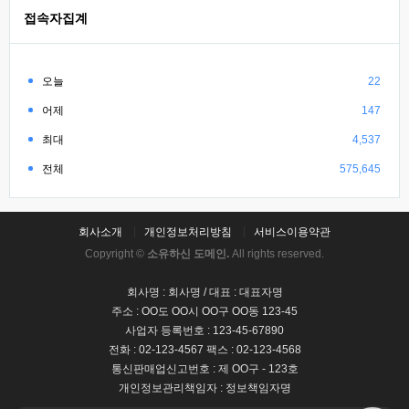
접속자집계
오늘
22
어제
147
최대
4,537
전체
575,645
회사소개
개인정보처리방침
서비스이용약관
Copyright ©
소유하신 도메인.
All rights reserved.
회사명 : 회사명 / 대표 : 대표자명
주소 : OO도 OO시 OO구 OO동 123-45
사업자 등록번호 : 123-45-67890
전화 : 02-123-4567 팩스 : 02-123-4568
통신판매업신고번호 : 제 OO구 - 123호
개인정보관리책임자 : 정보책임자명