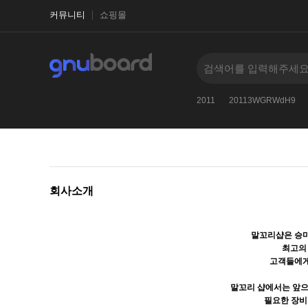
커뮤니티
쇼핑몰
esleep150XORZ
2013
-1
2011-1
2018
2011
20113WGRWdH9
회사소개
말꼬리샵은 승마
최고의
고객들에게
말꼬리 샵에서는 앞
필요한 장비