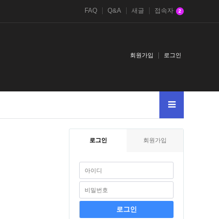
FAQ
Q&A
새글
접속자
2
회원가입
로그인
2011
20113WGRWdH9
20110XOR2011ifnowsysdatesleep150XORZ
201
로그인
회원가입